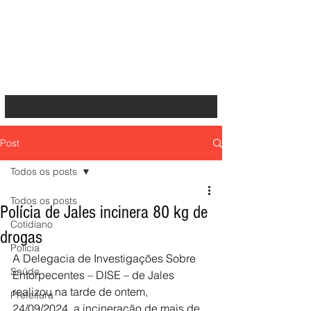
Post
Todos os posts
Todos os posts
Polícia de Jales incinera 80 kg de
Cotidiano
drogas
Polícia
A Delegacia de Investigações Sobre 
Saúde
Entorpecentes – DISE – de Jales 
realizou na tarde de ontem, 
Prefeitura
24/09/2024, a incineração de mais de 