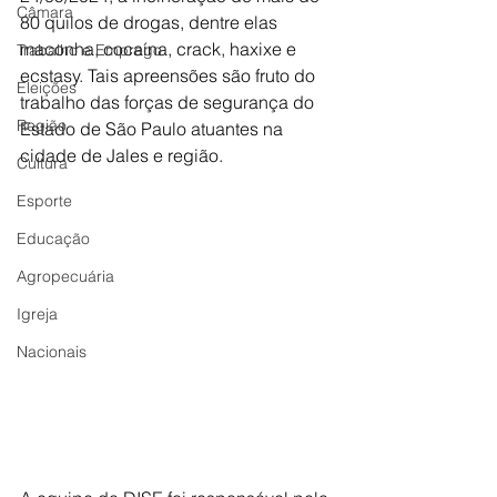
Câmara
80 quilos de drogas, dentre elas 
maconha, cocaína, crack, haxixe e 
Trabalho e Emprego
ecstasy. Tais apreensões são fruto do 
Eleições
trabalho das forças de segurança do 
Região
Estado de São Paulo atuantes na 
cidade de Jales e região. 
Cultura
Esporte
Educação
Agropecuária
Igreja
Nacionais