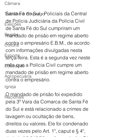
Câmara
Santa Fé do Sul - Policiais da Central 
Trabalho e Emprego
de Polícia Judiciária da Polícia Civil 
Eleições
de Santa Fé do Sul cumpriram um 
Região
mandado de prisão em regime aberto 
contra o empresário E.B.M., de acordo 
Cultura
com informações divulgadas nesta 
Esporte
terça-feira. Esta é a segunda vez neste 
mês que a Polícia Civil cumpre um 
Educação
mandado de prisão em regime aberto 
Agropecuária
contra o empresário.
Igreja
O mandado de prisão foi expedido 
Nacionais
pela 3ª Vara da Comarca de Santa Fé 
do Sul e está relacionado a crimes de 
lavagem ou ocultação de bens, 
direitos ou valores. Ele foi condenado 
duas vezes pelo Art. 1º, caput e § 4º, 