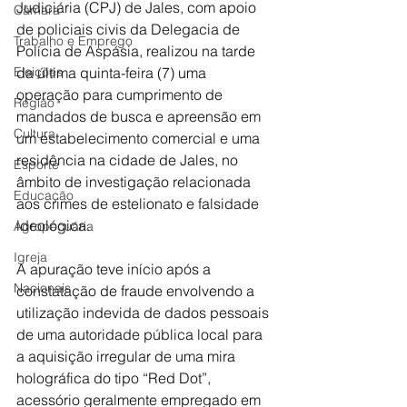
Judiciária (CPJ) de Jales, com apoio 
Câmara
de policiais civis da Delegacia de 
Trabalho e Emprego
Polícia de Aspásia, realizou na tarde 
Eleições
da última quinta-feira (7) uma 
operação para cumprimento de 
Região
mandados de busca e apreensão em 
Cultura
um estabelecimento comercial e uma 
residência na cidade de Jales, no 
Esporte
âmbito de investigação relacionada 
Educação
aos crimes de estelionato e falsidade 
ideológica.
Agropecuária
Igreja
A apuração teve início após a 
Nacionais
constatação de fraude envolvendo a 
utilização indevida de dados pessoais 
de uma autoridade pública local para 
a aquisição irregular de uma mira 
holográfica do tipo “Red Dot”, 
acessório geralmente empregado em 