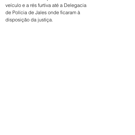
veículo e a rés furtiva até a Delegacia 
de Polícia de Jales onde ficaram à 
disposição da justiça.
O dono da propriedade, vítima do 
furto, também compareceu no local.
Polícia
Ver tudo
Posts recentes