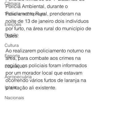
Câmara
Polícia Ambiental, durante o 
Policiamento Rural, prenderam na 
Trabalho e Emprego
noite de 13 de janeiro dois indivíduos 
Eleições
por furto, na área rural do município de 
Região
Jales.
Cultura
Ao realizarem policiamento noturno na 
Esporte
área, para combate aos crimes na 
região, os policiais foram informados 
Educação
por um morador local que estavam 
Agropecuária
ocorrendo vários furtos de laranja na 
Igreja
plantação ali existente.
Nacionais