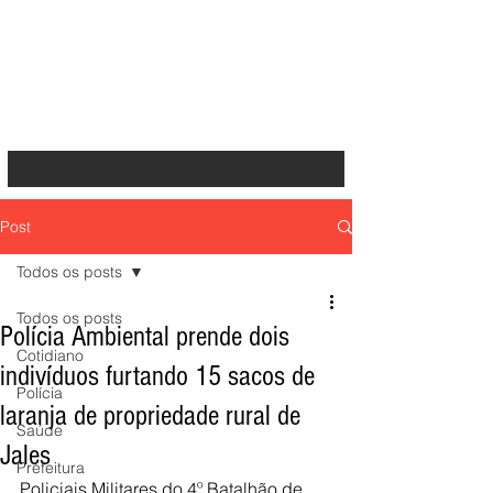
Post
Todos os posts
Todos os posts
Polícia Ambiental prende dois
Cotidiano
indivíduos furtando 15 sacos de
Polícia
laranja de propriedade rural de
Saúde
Jales
Prefeitura
Policiais Militares do 4º Batalhão de 