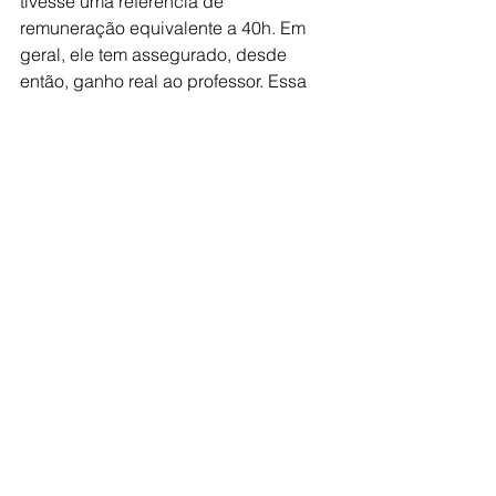
tivesse uma referência de 
remuneração equivalente a 40h. Em 
geral, ele tem assegurado, desde 
então, ganho real ao professor. Essa 
trajetória de valorização foi possível 
nos últimos 15 anos em função da lei 
do piso”, afirma o secretário substituto 
da Secretaria de Articulação 
Intersetorial e com os Sistemas de 
Ensino (Sase), Armando Simões.
Fonte:
 Secretaria de Comunicação 
Social da Presidência da República
Educação