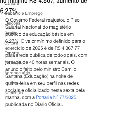
no mínimo R$ 4.867, aumento de
Câmara
6,27%
Trabalho e Emprego
O Governo Federal reajustou o Piso 
Eleições
Salarial Nacional do magistério 
Região
público da educação básica em 
6,27%. O valor mínimo definido para o 
Cultura
exercício de 2025 é de R$ 4.867,77 
Esporte
para a rede pública de todo o país, com 
jornada de 40 horas semanais. O 
Educação
anúncio feito pelo ministro Camilo 
Agropecuária
Santana (Educação) na noite de 
Igreja
quinta-feira em seu perfil nas redes 
sociais e oficializado nesta sexta pela 
Nacionais
manhã, com a 
Portaria Nº 77/2025
publicada no Diário Oficial. 