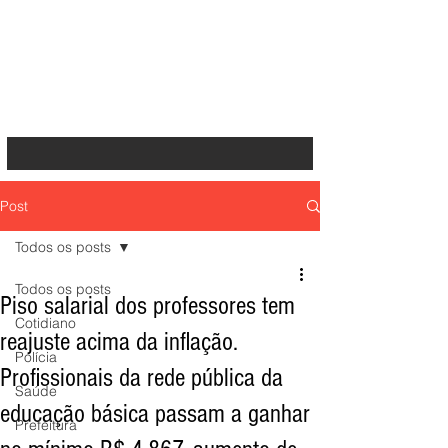
Post
Todos os posts
Todos os posts
Piso salarial dos professores tem
Cotidiano
reajuste acima da inflação.
Polícia
Profissionais da rede pública da
Saúde
educação básica passam a ganhar
Prefeitura