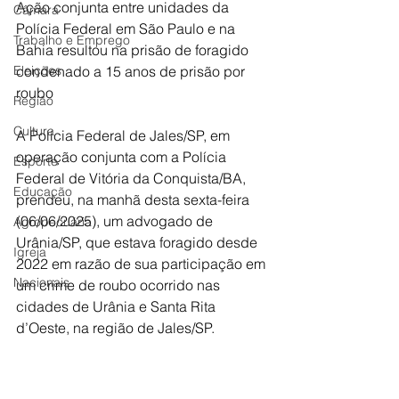
Ação conjunta entre unidades da 
Câmara
Polícia Federal em São Paulo e na 
Trabalho e Emprego
Bahia resultou na prisão de foragido 
Eleições
condenado a 15 anos de prisão por 
roubo
Região
Cultura
A Polícia Federal de Jales/SP, em 
operação conjunta com a Polícia 
Esporte
Federal de Vitória da Conquista/BA, 
Educação
prendeu, na manhã desta sexta-feira 
(06/06/2025), um advogado de 
Agropecuária
Urânia/SP, que estava foragido desde 
Igreja
2022 em razão de sua participação em 
Nacionais
um crime de roubo ocorrido nas 
cidades de Urânia e Santa Rita 
d’Oeste, na região de Jales/SP.