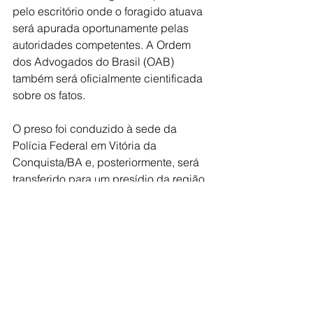
pelo escritório onde o foragido atuava 
será apurada oportunamente pelas 
autoridades competentes. A Ordem 
dos Advogados do Brasil (OAB) 
também será oficialmente cientificada 
sobre os fatos.
O preso foi conduzido à sede da 
Polícia Federal em Vitória da 
Conquista/BA e, posteriormente, será 
transferido para um presídio da região, 
onde permanecerá à disposição da 
Justiça Estadual de São Paulo e da 
Bahia para o cumprimento da pena 
imposta.
Polícia
Região