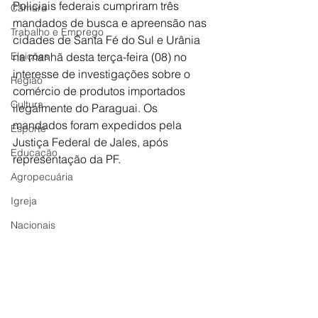
Policiais federais cumpriram três 
Câmara
mandados de busca e apreensão nas 
Trabalho e Emprego
cidades de Santa Fé do Sul e Urânia 
Eleições
na manhã desta terça-feira (08) no 
interesse de investigações sobre o 
Região
comércio de produtos importados 
Cultura
ilegalmente do Paraguai. Os 
mandados foram expedidos pela 
Esporte
Justiça Federal de Jales, após 
Educação
representação da PF. 
Agropecuária
Igreja
Nacionais