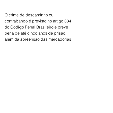
O crime de descaminho ou 
contrabando é previsto no artigo 334 
do Código Penal Brasileiro e prevê 
pena de até cinco anos de prisão, 
além da apreensão das mercadorias 
importadas e dos veículos utilizados 
para o transporte ilegal.
 Comunicação Social
 PF Jales/SP
Ver tudo
Posts recentes