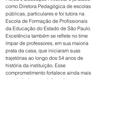
como Diretora Pedagógica de escolas 
públicas, particulares e foi tutora na 
Escola de Formação de Profissionais 
da Educação do Estado de São Paulo.
Excelência também se reflete no time 
ímpar de professores, em sua maioria 
prata da casa, que iniciaram suas 
trajetórias ao longo dos 54 anos de 
história da instituição. Esse 
comprometimento fortalece ainda mais 
a seriedade e a paixão pela 
graduação, consolidando a 
Pedagogia como um dos cursos mais 
tradicionais, qualificados e 
procurados de Jales.
Com o olhar no futuro, o curso de 
Pedagogia reinaugurará, em 2025, sua 
nova brinquedoteca, totalmente 