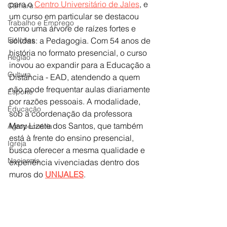
para o 
Centro Universitário de Jales
, e 
Câmara
um curso em particular se destacou 
Trabalho e Emprego
como uma árvore de raízes fortes e 
Eleições
sólidas: a Pedagogia. Com 54 anos de 
história no formato presencial, o curso 
Região
inovou ao expandir para a Educação a 
Cultura
Distância - EAD, atendendo a quem 
não pode frequentar aulas diariamente 
Esporte
por razões pessoais. A modalidade, 
Educação
sob a coordenação da professora 
Mary Lizete dos Santos, que também 
Agropecuária
está à frente do ensino presencial, 
Igreja
busca oferecer a mesma qualidade e 
Nacionais
experiência vivenciadas dentro dos 
muros do 
UNIJALES
. 