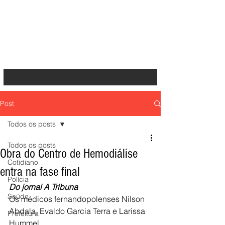
Post
Todos os posts
Todos os posts
Obra do Centro de Hemodiálise
Cotidiano
entra na fase final
Polícia
Do jornal A Tribuna
Saúde
Os médicos fernandopolenses Nilson 
Abdala, Evaldo Garcia Terra e Larissa 
Prefeitura
Hummel