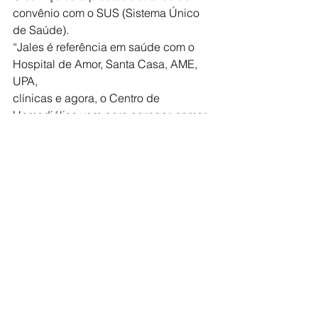
convênio com o SUS (Sistema Único 
de Saúde).
“Jales é referência em saúde com o 
Hospital de Amor, Santa Casa, AME, 
UPA,
clínicas e agora, o Centro de 
Hemodiálise vem para agregar, somar 
forças e fazer a
diferença”, concluiu o prefeito.
Saúde
Prefeitura
Ver tudo
Posts recentes