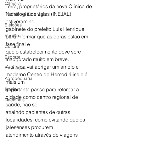
Câmara
Terra, proprietários da nova Clínica de 
Nefrologia de Jales (INEJAL) 
Trabalho e Emprego
estiveram no
Eleições
gabinete do prefeito Luis Henrique 
Região
para informar que as obras estão em 
fase final e
Cultura
que o estabelecimento deve sere 
Esporte
inaugurado muito em breve.
A clínica vai abrigar um amplo e 
Educação
moderno Centro de Hemodiálise e é 
Agropecuária
mais um
Igreja
importante passo para reforçar a 
cidade como centro regional de 
Nacionais
saúde, não só
atraindo pacientes de outras 
localidades, como evitando que os 
jalesenses procurem
atendimento através de viagens 