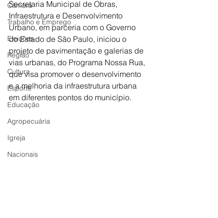
Secretaria Municipal de Obras, 
Câmara
Infraestrutura e Desenvolvimento 
Trabalho e Emprego
Urbano, em parceria com o Governo 
Eleições
do Estado de São Paulo, iniciou o 
projeto de pavimentação e galerias de 
Região
vias urbanas, do Programa Nossa Rua, 
Cultura
que visa promover o desenvolvimento 
e a melhoria da infraestrutura urbana 
Esporte
em diferentes pontos do município.
Educação
Agropecuária
Igreja
Nacionais