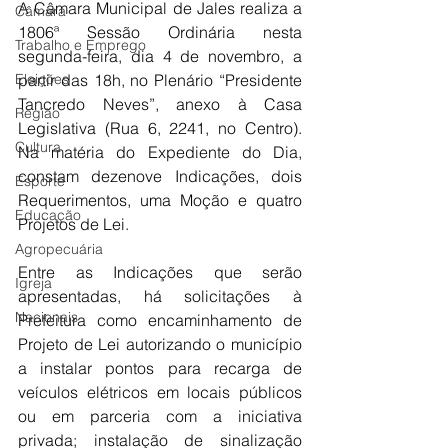
A Câmara Municipal de Jales realiza a 
Câmara
1806ª Sessão Ordinária nesta 
Trabalho e Emprego
segunda-feira, dia 4 de novembro, a 
Eleições
partir das 18h, no Plenário “Presidente 
Tancredo Neves”, anexo à Casa 
Região
Legislativa (Rua 6, 2241, no Centro). 
Cultura
Na matéria do Expediente do Dia, 
constam dezenove Indicações, dois 
Esporte
Requerimentos, uma Moção e quatro 
Educação
Projetos de Lei.
Agropecuária
Entre as Indicações que serão 
Igreja
apresentadas, há solicitações à 
Nacionais
Prefeitura como encaminhamento de 
Projeto de Lei autorizando o município 
a instalar pontos para recarga de 
veículos elétricos em locais públicos 
ou em parceria com a iniciativa 
privada; instalação de sinalização 