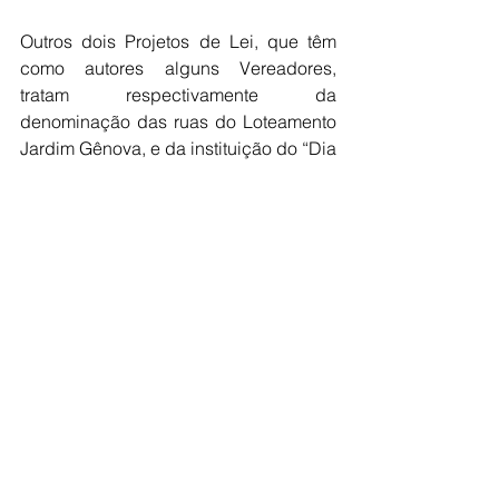
Outros dois Projetos de Lei, que têm 
como autores alguns Vereadores, 
tratam respectivamente da 
denominação das ruas do Loteamento 
Jardim Gênova, e da instituição do “Dia 
Municipal do Flash Back” na cidade.
A Sessão Ordinária será transmitida no 
formato online pelo endereço 
eletrônico 
www.youtube.com/camaramunicipalde
jales
, e pela Rádio Assunção de Jales 
(89,3 FM). Caso prefira, a população 
pode ainda acompanhar as atividades 
presencialmente no Plenário da 
Câmara.
Câmara