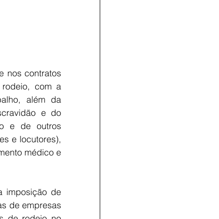
e nos contratos 
rodeio, com a 
lho, além da 
cravidão e do 
 e de outros 
s e locutores), 
imento médico e 
 imposição de 
as de empresas 
 de rodeio no 