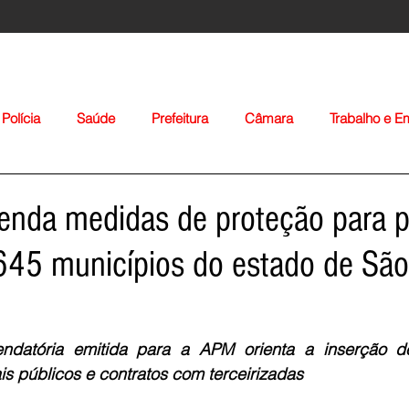
Polícia
Saúde
Prefeitura
Câmara
Trabalho e 
orte
Educação
Agropecuária
Igreja
Nacionais
nda medidas de proteção para 
645 municípios do estado de São
endatória emitida para a APM orienta a inserção de
Voltar
s públicos e contratos com terceirizadas