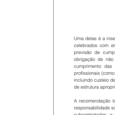
Uma delas é a inser
celebrados com em
previsão de cump
obrigação de não 
cumprimento das 
profissionais (como 
incluindo custeio d
de estrutura aprop
A recomendação ta
responsabilidade s
subcontratadas, e