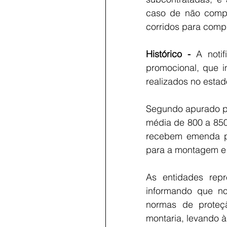
caso de não compr
corridos para comp
Histórico -
 A noti
promocional, que in
realizados no estad
Segundo apurado pel
média de 800 a 850
recebem emenda par
para a montagem e
As entidades repr
informando que no
normas de proteç
montaria, levando à