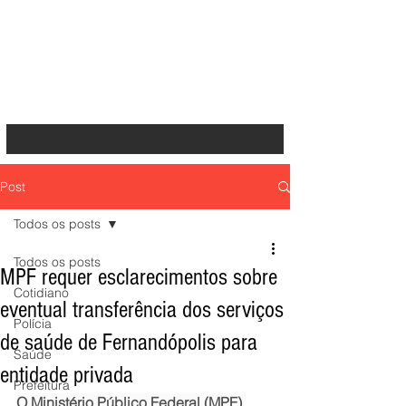
Post
Todos os posts
Todos os posts
MPF requer esclarecimentos sobre
Cotidiano
eventual transferência dos serviços
Polícia
de saúde de Fernandópolis para
Saúde
entidade privada
Prefeitura
O Ministério Público Federal (MPF) 