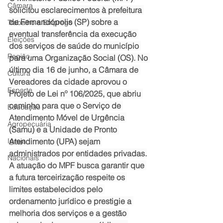
Câmara
solicitou esclarecimentos à prefeitura 
de Fernandópolis (SP) sobre a 
Trabalho e Emprego
eventual transferência da execução 
Eleições
dos serviços de saúde do município 
Região
para uma Organização Social (OS). No 
último dia 16 de junho, a Câmara de 
Cultura
Vereadores da cidade aprovou o 
Esporte
Projeto de Lei nº 106/2025, que abriu 
caminho para que o Serviço de 
Educação
Atendimento Móvel de Urgência 
Agropecuária
(Samu) e a Unidade de Pronto 
Igreja
Atendimento (UPA) sejam 
administrados por entidades privadas.
Nacionais
A atuação do MPF busca garantir que 
a futura terceirização respeite os 
limites estabelecidos pelo 
ordenamento jurídico e prestigie a 
melhoria dos serviços e a gestão 