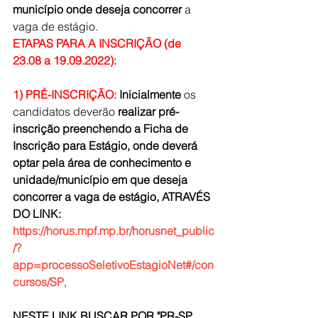
município onde deseja concorrer
 a 
vaga de estágio. 
ETAPAS PARA A INSCRIÇÃO (de 
23.08 a 19.09.2022):
1) PRÉ-INSCRIÇÃO: 
Inicialmente
 os 
candidatos deverão 
realizar pré-
inscrição preenchendo a Ficha de 
Inscrição para Estágio, onde deverá 
optar pela área de conhecimento e 
unidade/município em que deseja 
concorrer a vaga de estágio, ATRAVÉS 
DO LINK:
https://horus.mpf.mp.br/horusnet_public
/?
app=processoSeletivoEstagioNet#/con
cursos/SP
,
NESTE LINK BUSCAR POR "PR-SP 