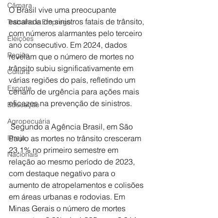
Câmara
O Brasil vive uma preocupante 
escalada de sinistros fatais de trânsito, 
Trabalho e Emprego
com números alarmantes pelo terceiro 
Eleições
ano consecutivo. Em 2024, dados 
Região
revelam que o número de mortes no 
trânsito subiu significativamente em 
Cultura
várias regiões do país, refletindo um 
Esporte
cenário de urgência para ações mais 
eficazes na prevenção de sinistros.
Educação
Agropecuária
 Segundo a Agência Brasil, em São 
Igreja
Paulo as mortes no trânsito cresceram 
23,1% no primeiro semestre em 
Nacionais
relação ao mesmo período de 2023, 
com destaque negativo para o 
aumento de atropelamentos e colisões 
em áreas urbanas e rodovias​. Em 
Minas Gerais o número de mortes 