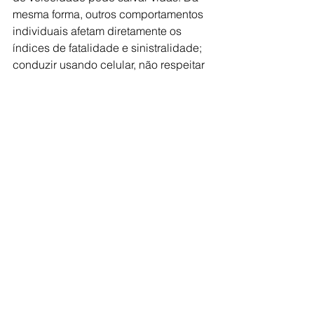
mesma forma, outros comportamentos 
individuais afetam diretamente os 
índices de fatalidade e sinistralidade; 
conduzir usando celular, não respeitar 
a sinalização e associar álcool e 
volante, por exemplo. “O trânsito é um 
imenso espaço democrático feito de 
pessoas.  Assim, para irmos e 
voltarmos em segurança, para que 
nenhuma vida seja perdida num 
deslocamento, é um dever priorizar o 
coletivo e não o indivíduo”, finaliza 
Campos.
Polícia
Nacionais