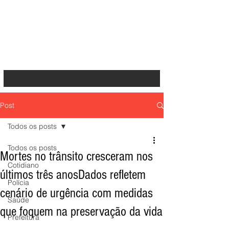
Post
Todos os posts
Todos os posts
Mortes no trânsito cresceram nos
Cotidiano
últimos três anosDados refletem
Polícia
cenário de urgência com medidas
Saúde
que foquem na preservação da vida
Prefeitura