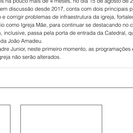
éis há pouco mais de 4 meses, no dia 15 de agosto de 
 em discussão desde 2017, conta com dois principais pi
e corrigir problemas de infraestrutura da igreja, fortal
cio como Igreja Mãe, para continuar se destacando no c
inclusive, passa pela porta de entrada da Catedral, q
nida João Amadeu.
dre Junior, neste primeiro momento, as programações e
reja não serão alterados.