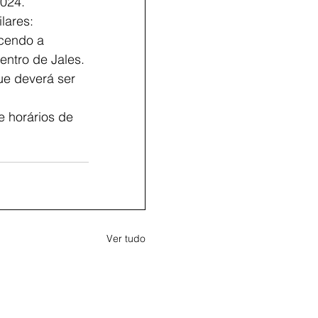
2024.
lares: 
ecendo a 
entro de Jales. 
ue deverá ser 
 horários de 
Ver tudo