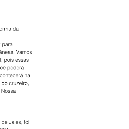
forma da 
 para 
tâneas. Vamos 
, pois essas 
ocê poderá 
contecerá na 
do cruzeiro, 
e Nossa 
e Jales, foi 