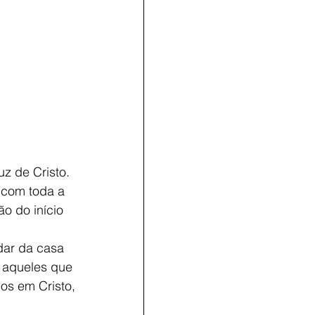
z de Cristo. 
 com toda a 
o do início 
dar da casa 
 aqueles que 
os em Cristo, 