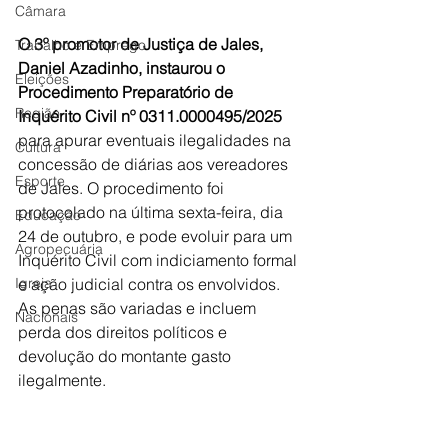
Câmara
O 3º promotor de Justiça de Jales, 
Trabalho e Emprego
Daniel Azadinho, instaurou o 
Eleições
Procedimento Preparatório de 
Região
Inquérito Civil nº 0311.0000495/2025
para apurar eventuais ilegalidades na 
Cultura
concessão de diárias aos vereadores 
Esporte
de Jales. O procedimento foi 
protocolado na última sexta-feira, dia 
Educação
24 de outubro, e pode evoluir para um 
Agropecuária
Inquérito Civil com indiciamento formal 
Igreja
e ação judicial contra os envolvidos. 
As penas são variadas e incluem 
Nacionais
perda dos direitos políticos e 
devolução do montante gasto 
ilegalmente.