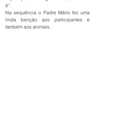
é”.
Na sequência o Padre Mário fez uma 
linda benção aos participantes e 
também aos animais.
Antes da partida da cavalgada o 
prefeito Luis Henrique também se 
pronunciou “Estou aqui hoje, mais uma 
vez, com o coração cheio de alegria e 