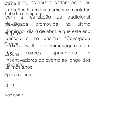
Em Jales, as raízes sertanejas e as 
Câmara
tradições foram mais uma vez mantidas 
Trabalho e Emprego
com a realização da tradicional 
Eleições
cavalgada promovida no último 
domingo, dia 6 de abril, e que este ano 
Região
passou a se chamar “Cavalgada 
Cultura
Toninho Bertti”, em homenagem a um 
dos maiores apoiadores e 
Esporte
incentivadores do evento ao longo dos 
Educação
últimos anos.
Agropecuária
Igreja
Nacionais