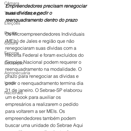
Câmara
Empreendedores precisam renegociar 
suas dívidas e pedir o 
Trabalho e Emprego
reenquadramento dentro do prazo
Eleições
Região
Os Microempreendedores Individuais 
(MEIs) de Jales e região que não 
Cultura
renegociaram suas dívidas com a 
Esporte
Receita Federal e foram excluídos do 
Simples Nacional podem requerer o 
Educação
reenquadramento na modalidade. O 
Agropecuária
prazo para renegociar as dívidas e 
Igreja
pedir o reenquadramento termina dia 
31 de janeiro. O Sebrae-SP elaborou 
Nacionais
um e-book para auxiliar os 
empresários a realizarem o pedido 
para voltarem a ser MEIs. Os 
empreendedores também podem 
buscar uma unidade do Sebrae Aqui 