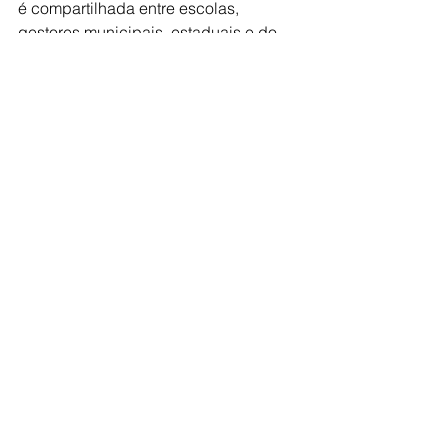
é compartilhada entre escolas, 
gestores municipais, estaduais e do 
Distrito Federal.
Educação
Ver tudo
Posts recentes