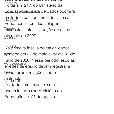
Câmara
Portaria nº 217, do Ministério da 
Educação, a coleta de dados ocorrerá 
Trabalho e Emprego
em todo o país por meio do sistema 
Eleições
Educacenso, em duas etapas – 
Região
matrícula inicial e situação do aluno – 
até maio de 2027.
Cultura
Esporte
Na primeira fase, a coleta de dados 
começa em 27 de maio e vai até 31 de 
Educação
julho de 2026. Nesse período, escolas 
Agropecuária
e redes de ensino devem registrar e 
Igreja
enviar as informações sobre 
matrículas. 
Nacionais
Os dados preliminares serão 
encaminhados ao Ministério da 
Educação em 27 de agosto.