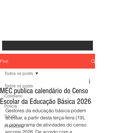
Post
Todos os posts
Todos os posts
MEC publica calendário do Censo
Cotidiano
Escolar da Educação Básica 2026
Polícia
Gestores da educação básica podem 
Saúde
acessar, a partir desta terça-feira (19), 
o cronograma de atividades do censo 
Prefeitura
escolar 2026. De acordo com a 