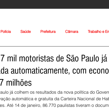
Polícia
Saúde
Prefeitura
Câmara
Trabalho e 
orte
Educação
Agropecuária
Igreja
Nacionais
7 mil motoristas de São Paulo já
da automaticamente, com econo
7 milhões
aulo já colhem os resultados da nova política do Govern
Voltar
ação automática e gratuita da Carteira Nacional de Hab
s. Até 14 de janeiro, 86.770 paulistas tiveram o docu