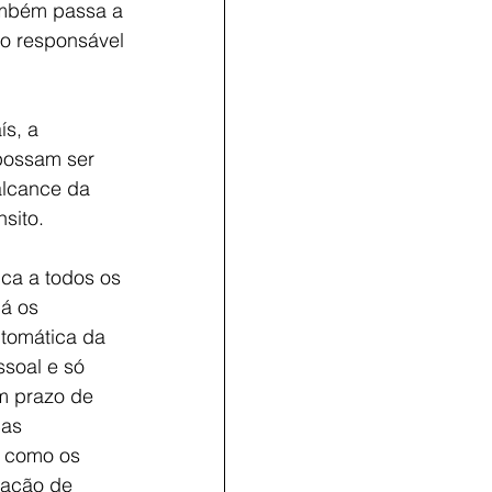
também passa a 
o responsável 
s, a 
possam ser 
alcance da 
sito.
ica a todos os 
á os 
tomática da 
soal e só 
m prazo de 
as 
 como os 
lação de 