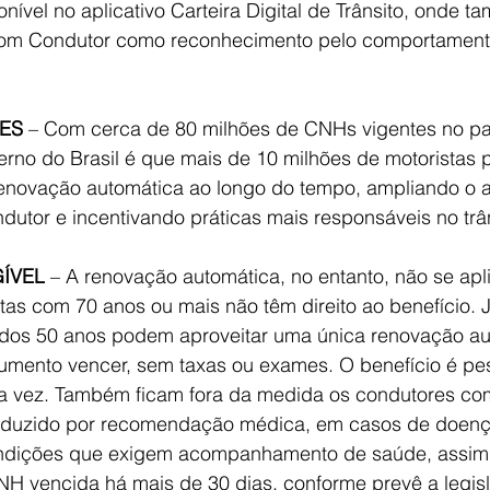
onível no aplicativo Carteira Digital de Trânsito, onde 
Bom Condutor como reconhecimento pelo comportament
ÕES
 – Com cerca de 80 milhões de CNHs vigentes no paí
erno do Brasil é que mais de 10 milhões de motoristas 
renovação automática ao longo do tempo, ampliando o 
dutor e incentivando práticas mais responsáveis no trân
ÍVEL
 – A renovação automática, no entanto, não se apl
tas com 70 anos ou mais não têm direito ao benefício. J
r dos 50 anos podem aproveitar uma única renovação au
ento vencer, sem taxas ou exames. O benefício é pes
 vez. Também ficam fora da medida os condutores co
eduzido por recomendação médica, em casos de doenç
ondições que exigem acompanhamento de saúde, assim
NH vencida há mais de 30 dias, conforme prevê a legis