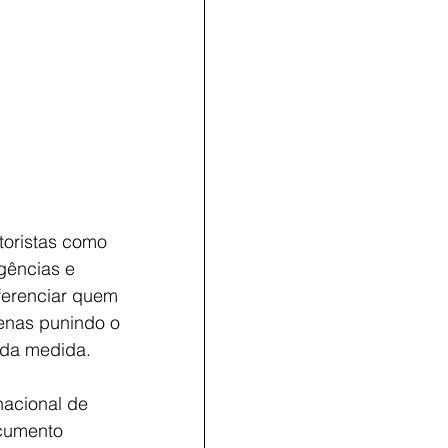
toristas como 
gências e 
erenciar quem 
enas punindo o 
 da medida. 
nacional de 
cumento 