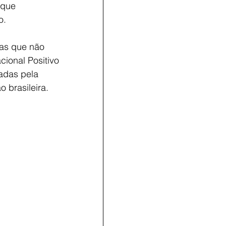
 que 
o.
tas que não 
ional Positivo 
adas pela 
 brasileira.