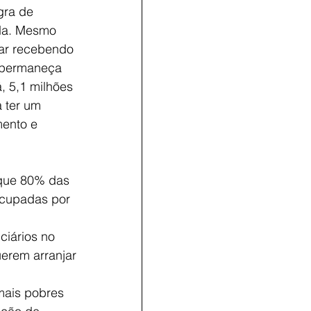
gra de 
da. Mesmo 
uar recebendo 
a permaneça 
 5,1 milhões 
 ter um 
ento e 
que 80% das 
ocupadas por 
ciários no 
erem arranjar 
mais pobres 