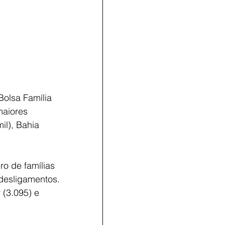
Bolsa Família 
maiores 
il), Bahia 
ro de famílias 
desligamentos. 
 (3.095) e 