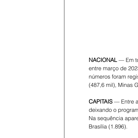
NACIONAL
 — Em to
entre março de 202
números foram regis
(487,6 mil), Minas G
CAPITAIS
 — Entre a
deixando o program
Na sequência aparec
Brasília (1.896).