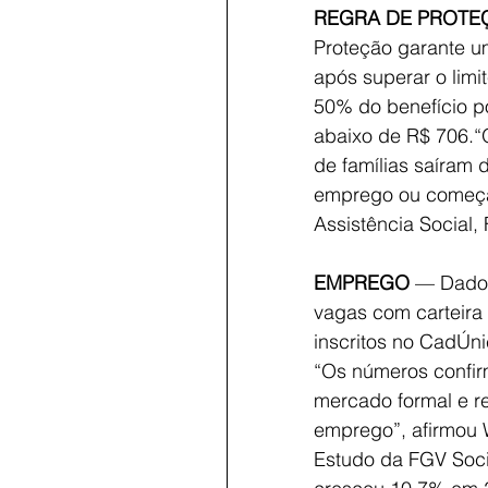
REGRA DE PROTE
Proteção garante u
após superar o limi
50% do benefício p
abaixo de R$ 706.“
de famílias saíram 
emprego ou começar
Assistência Social,
EMPREGO
 — Dado
vagas com carteira 
inscritos no CadÚni
“Os números confirm
mercado formal e re
emprego”, afirmou W
Estudo da FGV Soci