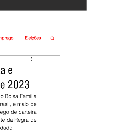
Emprego
Eleições
za e
de 2023
 Bolsa Família 
sil, e maio de 
go de carteira 
te da Regra de 
idade.