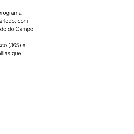
 programa 
eríodo, com 
ardo do Campo 
co (365) e 
lias que 