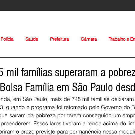
Polícia
Saúde
Prefeitura
Câmara
Trabalho e 
orte
Educação
Agropecuária
Igreja
Nacionais
 mil famílias superaram a pobre
 Bolsa Família em São Paulo des
da, em São Paulo, mais de 745 mil famílias deixaram o
3, quando o programa foi retomado pelo Governo do Bra
 que saíram da pobreza por terem conseguido um empre
Voltar
preenderem. Esses lares tiveram a renda acima do limi
priram o prazo previsto para permanência nessa modal