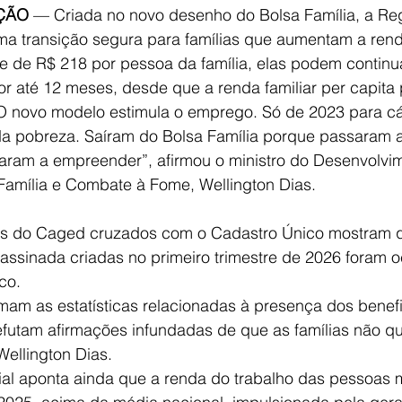
ÇÃO
 — Criada no novo desenho do Bolsa Família, a Re
ma transição segura para famílias que aumentam a ren
te de R$ 218 por pessoa da família, elas podem contin
or até 12 meses, desde que a renda familiar per capit
O novo modelo estimula o emprego. Só de 2023 para cá,
da pobreza. Saíram do Bolsa Família porque passaram a
am a empreender”, afirmou o ministro do Desenvolvim
 Família e Combate à Fome, Wellington Dias.
s do Caged cruzados com o Cadastro Único mostram 
assinada criadas no primeiro trimestre de 2026 foram 
co.
am as estatísticas relacionadas à presença dos benefi
futam afirmações infundadas de que as famílias não qu
ellington Dias.
al aponta ainda que a renda do trabalho das pessoas 