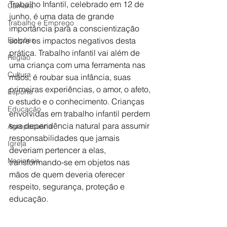
Trabalho Infantil, celebrado em 12 de 
Câmara
junho, é uma data de grande 
Trabalho e Emprego
importância para a conscientização 
Eleições
sobre os impactos negativos desta 
prática. Trabalho infantil vai além de 
Região
uma criança com uma ferramenta nas 
Cultura
mãos, é roubar sua infância, suas 
primeiras experiências, o amor, o afeto, 
Esporte
o estudo e o conhecimento. Crianças 
Educação
envolvidas em trabalho infantil perdem 
sua dependência natural para assumir 
Agropecuária
responsabilidades que jamais 
Igreja
deveriam pertencer a elas, 
Nacionais
transformando-se em objetos nas 
mãos de quem deveria oferecer 
respeito, segurança, proteção e 
educação.