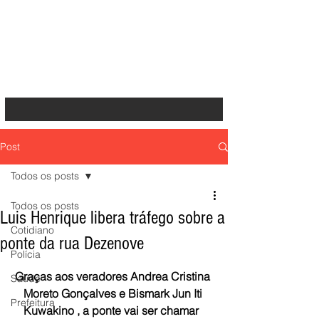
Post
Todos os posts
Todos os posts
Luis Henrique libera tráfego sobre a
Cotidiano
ponte da rua Dezenove
Polícia
Graças aos veradores Andrea Cristina 
Saúde
Moreto Gonçalves e Bismark Jun Iti 
Prefeitura
Kuwakino , a ponte vai ser chamar  