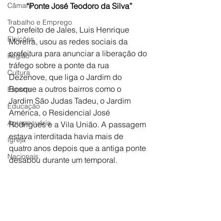
Câmara
“Ponte José Teodoro da Silva”
Trabalho e Emprego
O prefeito de Jales, Luis Henrique 
Eleições
Moreira, usou as redes sociais da 
prefeitura para anunciar a liberação do 
Região
tráfego sobre a ponte da rua 
Cultura
Dezenove, que liga o Jardim do 
Bosque a outros bairros como o 
Esporte
Jardim São Judas Tadeu, o Jardim 
Educação
América, o Residencial José 
Agropecuária
Rodrigues e a Vila União. A passagem 
estava interditada havia mais de 
Igreja
quatro anos depois que a antiga ponte 
Nacionais
desabou durante um temporal. 