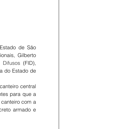
Estado de São 
onais, Gilberto 
 Difusos
 (FID), 
ça do Estado de 
nteiro central 
ntes para que a 
 canteiro com a 
creto armado e 