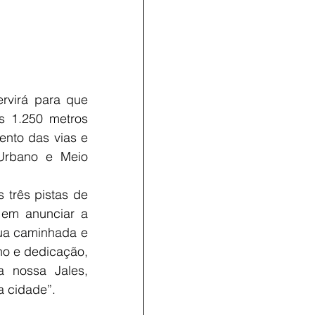
virá para que 
s 1.250 metros 
nto das vias e 
Urbano e Meio 
três pistas de 
em anunciar a 
ua caminhada e 
o e dedicação, 
 nossa Jales, 
a cidade”.