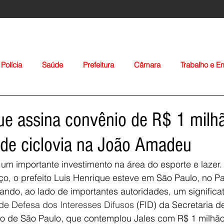
Polícia
Saúde
Prefeitura
Câmara
Trabalho e 
orte
Educação
Agropecuária
Igreja
Nacionais
ue assina convênio de R$ 1 milh
 de ciclovia na João Amadeu
um importante investimento na área do esporte e lazer.
rço, o prefeito Luis Henrique esteve em São Paulo, no Pa
ando, ao lado de importantes autoridades, um significa
Voltar
de Defesa dos Interesses Difusos
 (FID) da Secretaria de
o de São Paulo, que contemplou Jales com R$ 1 milhão 