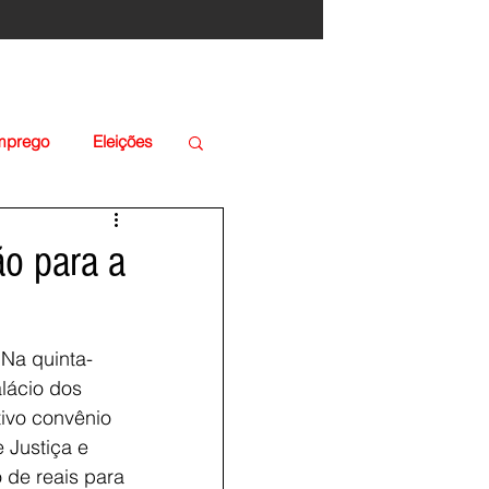
Emprego
Eleições
ão para a
 Na quinta-
lácio dos 
tivo convênio 
 Justiça e 
de reais para 