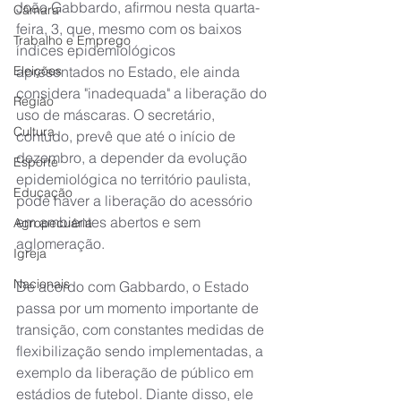
João Gabbardo, afirmou nesta quarta-
Câmara
feira, 3, que, mesmo com os baixos 
Trabalho e Emprego
índices epidemiológicos 
Eleições
apresentados no Estado, ele ainda 
considera "inadequada" a liberação do 
Região
uso de máscaras. O secretário, 
Cultura
contudo, prevê que até o início de 
dezembro, a depender da evolução 
Esporte
epidemiológica no território paulista, 
Educação
pode haver a liberação do acessório 
em ambientes abertos e sem 
Agropecuária
aglomeração.
Igreja
Nacionais
De acordo com Gabbardo, o Estado 
passa por um momento importante de 
transição, com constantes medidas de 
flexibilização sendo implementadas, a 
exemplo da liberação de público em 
estádios de futebol. Diante disso, ele 