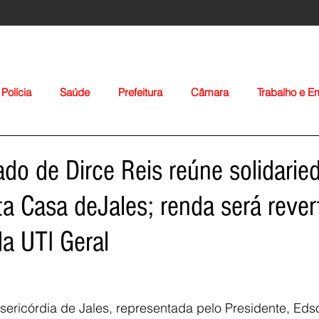
Polícia
Saúde
Prefeitura
Câmara
Trabalho e 
orte
Educação
Agropecuária
Igreja
Nacionais
ado de Dirce Reis reúne solidari
ta Casa deJales; renda será rever
a UTI Geral
Voltar
sericórdia de Jales, representada pelo Presidente, Ed