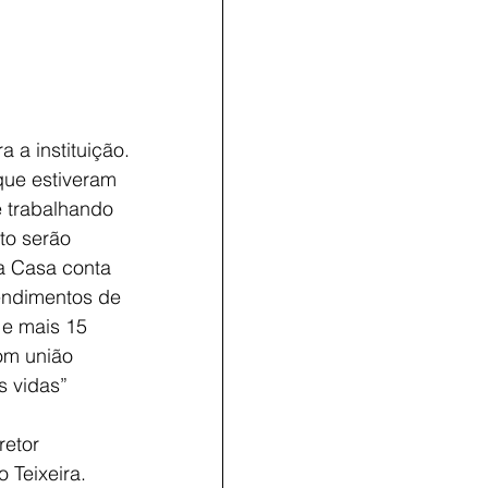
 a instituição.
que estiveram
 trabalhando 
to serão 
a Casa conta 
endimentos de 
 e mais 15 
om união 
s vidas” 
retor
 Teixeira.