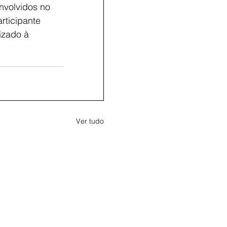
nvolvidos no
rticipante 
izado à 
Ver tudo