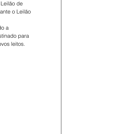
Leilão de 
nte o Leilão 
do a
tinado para 
vos leitos.