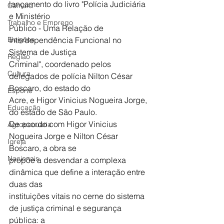
lançamento do livro "Polícia Judiciária 
Câmara
e Ministério
Trabalho e Emprego
Público - Uma Relação de 
Eleições
Interdependência Funcional no 
Sistema de Justiça
Região
Criminal", coordenado pelos 
Cultura
delegados de polícia Nilton César 
Boscaro, do estado do
Esporte
Acre, e Higor Vinicius Nogueira Jorge, 
Educação
do estado de São Paulo.
De acordo com Higor Vinicius 
Agropecuária
Nogueira Jorge e Nilton César 
Igreja
Boscaro, a obra se
Nacionais
propõe a desvendar a complexa 
dinâmica que define a interação entre 
duas das
instituições vitais no cerne do sistema 
de justiça criminal e segurança 
pública: a