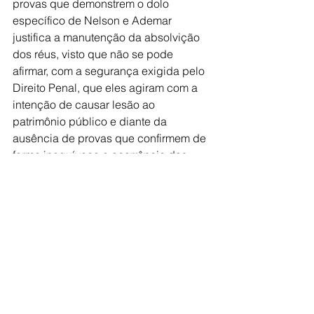
provas que demonstrem o dolo 
específico de Nelson e Ademar 
justifica a manutenção da absolvição 
dos réus, visto que não se pode 
afirmar, com a segurança exigida pelo 
Direito Penal, que eles agiram com a 
intenção de causar lesão ao 
patrimônio público e diante da 
ausência de provas que confirmem de 
forma inequívoca a ocorrência dos 
delitos, deve ser aplicado o princípio 
do ‘in dubio pro reo’, devendo ser 
mantida a absolvição dos réus” e 
negou o provimento aos recursos.
Polícia