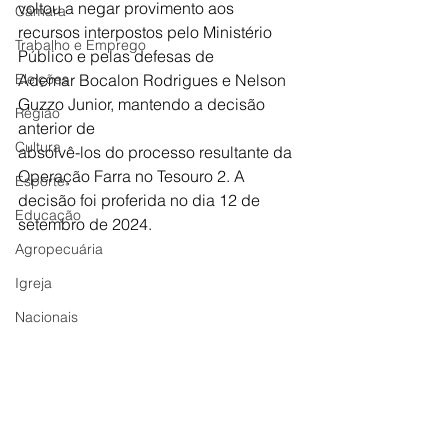
voltou a negar provimento aos 
Câmara
recursos interpostos pelo Ministério 
Trabalho e Emprego
Público e pelas defesas de
Eleições
Ademar Bocalon Rodrigues e Nelson 
Guzzo Junior, mantendo a decisão 
Região
anterior de
Cultura
absolvê-los do processo resultante da 
Operação Farra no Tesouro 2. A 
Esporte
decisão foi proferida no dia 12 de 
Educação
setembro de 2024.
Agropecuária
Igreja
Nacionais