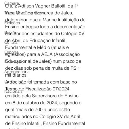
Câmara
O juiz Adílson Vagner Ballotti, da 1ª 
Vara Cível da Comarca de Jales, 
Trabalho e Emprego
determinou que a Marine Instituição de 
Eleições
Ensino entregue toda a documentação 
Região
escolar dos estudantes do Colégio XV 
de Abril de Educação Infantil, 
Cultura
Fundamental e Médio (atuais e 
Esporte
egressos) para a AEJA (Associação 
Educacional de Jales) num prazo de 
Educação
dez dias sob pena de multa de R$ 1 
Agropecuária
mil diários.
Igreja
A decisão foi tomada com base no 
Termo de Fiscalização 07/2024, 
Nacionais
emitido pela Supervisora de Ensino 
em 8 de outubro de 2024, segundo o 
qual “mais de 700 alunos estão 
matriculados no Colégio XV de Abril, 
de Ensino Infantil, Ensino Fundamental 