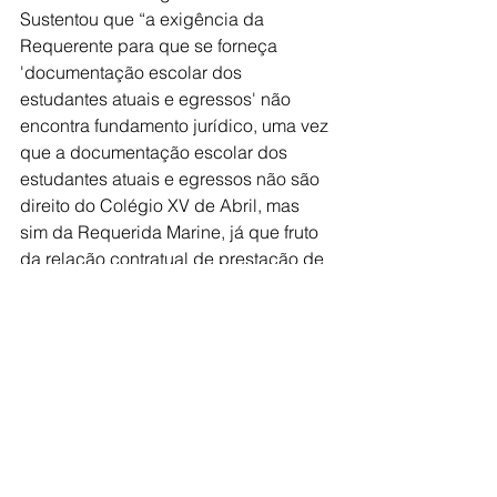
Sustentou que “a exigência da 
Requerente para que se forneça 
'documentação escolar dos 
estudantes atuais e egressos' não 
encontra fundamento jurídico, uma vez 
que a documentação escolar dos 
estudantes atuais e egressos não são 
direito do Colégio XV de Abril, mas 
sim da Requerida Marine, já que fruto 
da relação contratual de prestação de 
serviços educacionais”.
O juiz discordou dos argumentos e 
sentenciou: Ante o exposto, JULGO 
PARCIALMENTE PROCEDENTES os 
pedidos formulados na presente ação 
de obrigação de fazer ajuizada pela 
AEJA (Associação Educacional de 
Jales) para CONDENAR a MARINE 