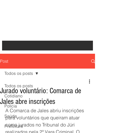
Post
Todos os posts
Todos os posts
Jurado voluntário: Comarca de
Cotidiano
Jales abre inscrições
Polícia
A Comarca de Jales abriu inscrições 
Saúde
para voluntários que queiram atuar 
como jurados no Tribunal do Júri 
Prefeitura
realizados pela 2ª Vara Criminal. O 