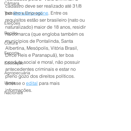
Câmara
cadastro deve ser realizado até 31/8 
por 
formulário online
. Entre os 
Trabalho e Emprego
requisitos estão ser brasileiro (nato ou 
Eleições
naturalizado) maior de 18 anos, residir 
Região
na comarca (que engloba também os 
municípios de Pontalinda, Santa 
Cultura
Albertina, Mesópolis, Vitória Brasil, 
Esporte
Dirce Reis e Paranapuã), ter boa 
conduta social e moral, não possuir 
Educação
antecedentes criminais e estar no 
Agropecuária
pleno gozo dos direitos políticos. 
Igreja
Acesse o 
edital
 para mais 
informações. 
Nacionais