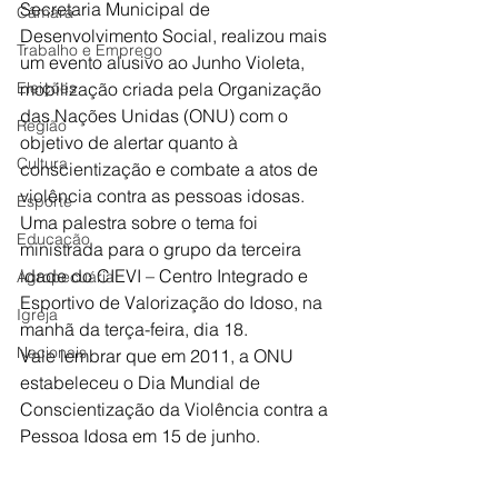
Secretaria Municipal de 
Câmara
Desenvolvimento Social, realizou mais 
Trabalho e Emprego
um evento alusivo ao Junho Violeta, 
Eleições
mobilização criada pela Organização 
das Nações Unidas (ONU) com o 
Região
objetivo de alertar quanto à 
Cultura
conscientização e combate a atos de 
violência contra as pessoas idosas. 
Esporte
Uma palestra sobre o tema foi 
Educação
ministrada para o grupo da terceira 
idade do CIEVI – Centro Integrado e 
Agropecuária
Esportivo de Valorização do Idoso, na 
Igreja
manhã da terça-feira, dia 18.
Nacionais
Vale lembrar que em 2011, a ONU 
estabeleceu o Dia Mundial de 
Conscientização da Violência contra a 
Pessoa Idosa em 15 de junho.