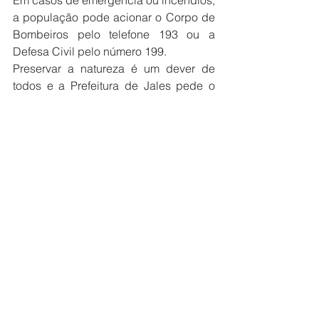
a população pode acionar o Corpo de 
Bombeiros pelo telefone 193 ou a 
Defesa Civil pelo número 199.
Preservar a natureza é um dever de 
todos e a Prefeitura de Jales pede o 
apoio da população para manter a 
cidade mais segura, limpa e 
sustentável.
Prefeitura
Ver tudo
Posts recentes