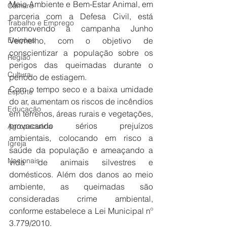
Meio Ambiente e Bem-Estar Animal, em 
Câmara
parceria com a Defesa Civil, está 
Trabalho e Emprego
promovendo a campanha Junho 
Eleições
Vermelho, com o objetivo de 
conscientizar a população sobre os 
Região
perigos das queimadas durante o 
Cultura
período de estiagem.
Com o tempo seco e a baixa umidade 
Esporte
do ar, aumentam os riscos de incêndios 
Educação
em terrenos, áreas rurais e vegetações, 
provocando sérios prejuízos 
Agropecuária
ambientais, colocando em risco a 
Igreja
saúde da população e ameaçando a 
Nacionais
vida de animais silvestres e 
domésticos. Além dos danos ao meio 
ambiente, as queimadas são 
consideradas crime ambiental, 
conforme estabelece a Lei Municipal nº 
3.779/2010.