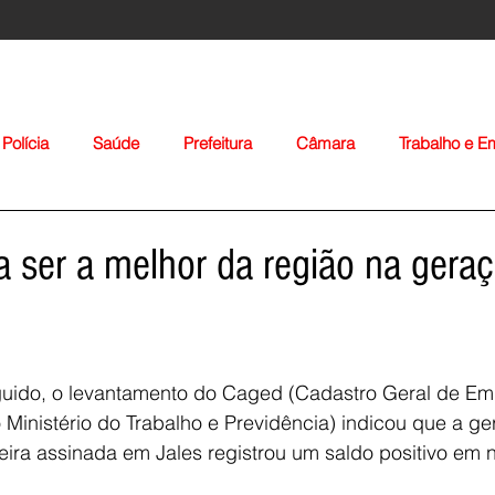
Polícia
Saúde
Prefeitura
Câmara
Trabalho e 
orte
Educação
Agropecuária
Igreja
Nacionais
 a ser a melhor da região na gera
guido, o levantamento do Caged (Cadastro Geral de E
inistério do Trabalho e Previdência) indicou que a ge
Voltar
ira assinada em Jales registrou um saldo positivo em