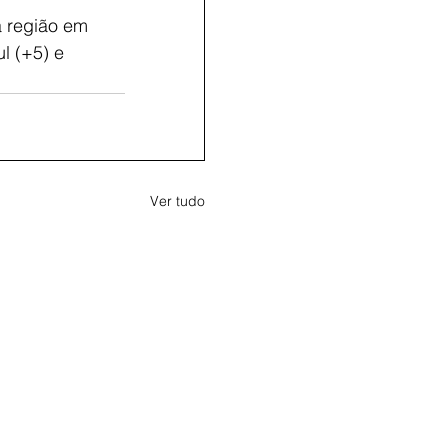
a região em 
l (+5) e 
Ver tudo