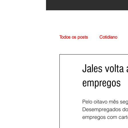
Todos os posts
Cotidiano
Região
Cultura
Esp
Jales volta
empregos
Pelo oitavo mês se
Desempregados do M
empregos com carte