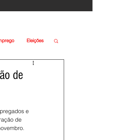
Emprego
Eleições
ção de
mpregados e 
ração de 
 novembro.