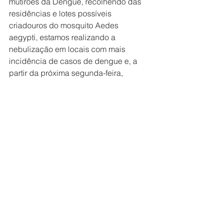
mutirões da Dengue, recolhendo das 
residências e lotes possíveis 
criadouros do mosquito Aedes 
aegypti, estamos realizando a 
nebulização em locais com mais 
incidência de casos de dengue e, a 
partir da próxima segunda-feira, 
estaremos com duas unidades de 
saúde atendendo em horário especial 
durante a semana e também aos 
sábados e domingos para garantir 
maior agilidade e melhor atendimento 
aos nossos munícipes. A secretaria 
municipal de Comunicação também 
está realizando recorrentes 
campanhas de conscientização para a 
população”.
Segundo o prefeito Luis Henrique, a 
prioridade é garantir o atendimento a 