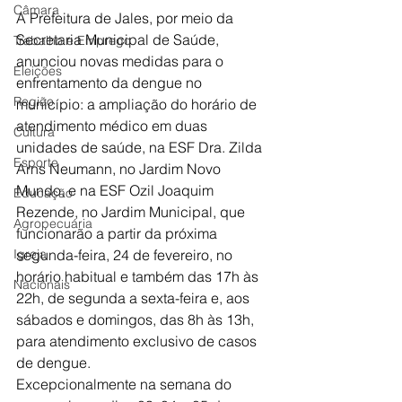
Câmara
A Prefeitura de Jales, por meio da 
Secretaria Municipal de Saúde, 
Trabalho e Emprego
anunciou novas medidas para o 
Eleições
enfrentamento da dengue no 
Região
município: a ampliação do horário de 
atendimento médico em duas 
Cultura
unidades de saúde, na ESF Dra. Zilda 
Esporte
Arns Neumann, no Jardim Novo 
Mundo, e na ESF Ozil Joaquim 
Educação
Rezende, no Jardim Municipal, que 
Agropecuária
funcionarão a partir da próxima 
Igreja
segunda-feira, 24 de fevereiro, no 
horário habitual e também das 17h às 
Nacionais
22h, de segunda a sexta-feira e, aos 
sábados e domingos, das 8h às 13h, 
para atendimento exclusivo de casos 
de dengue.
Excepcionalmente na semana do 