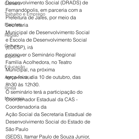
Desenvolvimento Social (DRADS) de
Câmara
Fernandópolis, em parceria com a 
Trabalho e Emprego
Prefeitura de Jales, por meio da 
Eleições
Secretaria
Municipal de Desenvolvimento Social 
Região
e Escola de Desenvolvimento Social 
Cultura
(EDESP), irá
promover o Seminário Regional 
Esporte
Família Acolhedora, no Teatro 
Educação
Municipal, na próxima
terça-feira, dia 10 de outubro, das 
Agropecuária
8h30 às 12h30.
Igreja
O seminário terá a participação do 
Nacionais
Coordenador Estadual da CAS - 
Coordenadoria da
Ação Social da Secretaria Estadual de 
Desenvolvimento Social do Estado de 
São Paulo
(SEDS), Itamar Paulo de Souza Junior, 