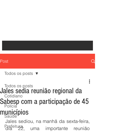
Post
Todos os posts
Todos os posts
Jales sedia reunião regional da
Cotidiano
Sabesp com a participação de 45
Polícia
municípios
Saúde
Jales sediou, na manhã da sexta-feira, 
Prefeitura
dia 22, uma importante reunião 