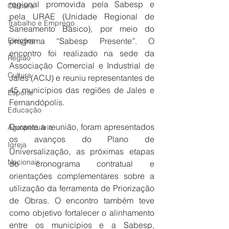
regional promovida pela Sabesp e 
Câmara
pela URAE (Unidade Regional de 
Trabalho e Emprego
Saneamento Básico), por meio do 
Eleições
programa “Sabesp Presente”. O 
encontro foi realizado na sede da 
Região
Associação Comercial e Industrial de 
Cultura
Jales (ACIJ) e reuniu representantes de 
45 municípios das regiões de Jales e 
Esporte
Fernandópolis.
Educação
Durante a reunião, foram apresentados 
Agropecuária
os avanços do Plano de 
Igreja
Universalização, as próximas etapas 
Nacionais
do cronograma contratual e 
orientações complementares sobre a 
utilização da ferramenta de Priorização 
de Obras. O encontro também teve 
como objetivo fortalecer o alinhamento 
entre os municípios e a Sabesp, 