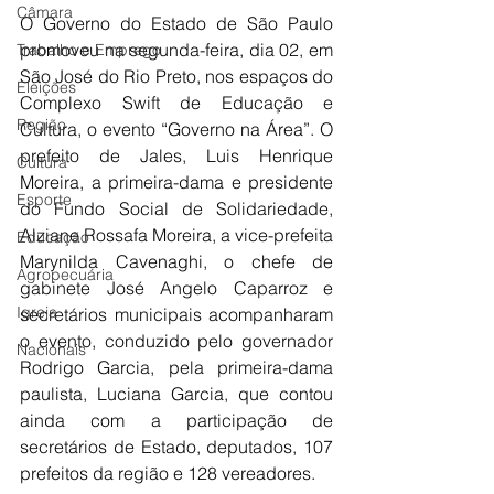
Câmara
O Governo do Estado de São Paulo 
promoveu na segunda-feira, dia 02, em 
Trabalho e Emprego
São José do Rio Preto, nos espaços do 
Eleições
Complexo Swift de Educação e 
Região
Cultura, o evento “Governo na Área”. O 
prefeito de Jales, Luis Henrique 
Cultura
Moreira, a primeira-dama e presidente 
Esporte
do Fundo Social de Solidariedade, 
Alziane Rossafa Moreira, a vice-prefeita 
Educação
Marynilda Cavenaghi, o chefe de 
Agropecuária
gabinete José Angelo Caparroz e 
Igreja
secretários municipais acompanharam 
o evento, conduzido pelo governador 
Nacionais
Rodrigo Garcia, pela primeira-dama 
paulista, Luciana Garcia, que contou 
ainda com a participação de 
secretários de Estado, deputados, 107 
prefeitos da região e 128 vereadores.