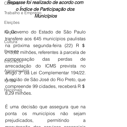
Repasse foi realizado de acordo com 
Câmara
o Índice de Participação dos 
Trabalho e Emprego
Municípios
Eleições
O Governo do Estado de São Paulo 
Região
transfere aos 645 municípios paulistas 
Cultura
na próxima segunda-feira (22) R＄ 
Esporte
213,62 milhões, referentes à parcela de 
compensação das perdas de 
Educação
arrecadação do ICMS prevista no 
Agropecuária
artigo 3º da Lei Complementar 194/22. 
A região de São José do Rio Preto, que 
Igreja
compreende 99 cidades, receberá R＄ 
Nacionais
8,29 milhões.
É uma decisão que assegura que na 
ponta os municípios não sejam 
prejudicados, permitindo a 