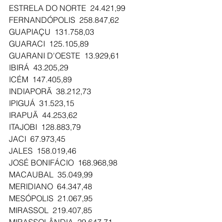
ESTRELA DO NORTE  24.421,99
FERNANDÓPOLIS  258.847,62
GUAPIAÇU  131.758,03
GUARACI  125.105,89
GUARANI D'OESTE  13.929,61
IBIRÁ  43.205,29
ICÉM  147.405,89
INDIAPORÃ  38.212,73
IPIGUÁ  31.523,15
IRAPUÃ  44.253,62
ITAJOBI  128.883,79
JACI  67.973,45
JALES  158.019,46
JOSÉ BONIFÁCIO  168.968,98
MACAUBAL  35.049,99
MERIDIANO  64.347,48
MESÓPOLIS  21.067,95
MIRASSOL  219.407,85
MIRASSOLÂNDIA  29.647,71