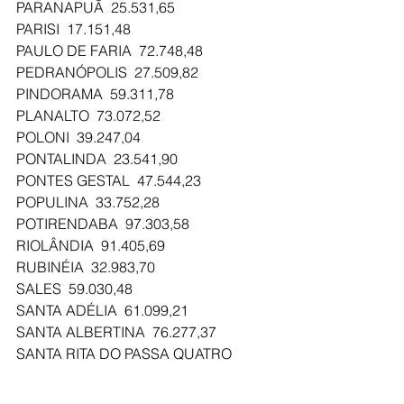
PARANAPUÃ  25.531,65
PARISI  17.151,48
PAULO DE FARIA  72.748,48
PEDRANÓPOLIS  27.509,82
PINDORAMA  59.311,78
PLANALTO  73.072,52
POLONI  39.247,04
PONTALINDA  23.541,90
PONTES GESTAL  47.544,23
POPULINA  33.752,28
POTIRENDABA  97.303,58
RIOLÂNDIA  91.405,69
RUBINÉIA  32.983,70
SALES  59.030,48
SANTA ADÉLIA  61.099,21
SANTA ALBERTINA  76.277,37
SANTA RITA DO PASSA QUATRO  
119.424,11
SÃO JOÃO DAS DUAS PONTES  