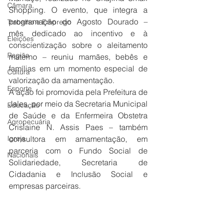
Câmara
Shopping. O evento, que integra a 
programação do Agosto Dourado – 
Trabalho e Emprego
mês dedicado ao incentivo e à 
Eleições
conscientização sobre o aleitamento 
Região
materno – reuniu mamães, bebês e 
famílias em um momento especial de 
Cultura
valorização da amamentação.
Esporte
A ação foi promovida pela Prefeitura de 
Jales, por meio da Secretaria Municipal 
Educação
de Saúde e da Enfermeira Obstetra 
Agropecuária
Crislaine N. Assis Paes – também 
Igreja
consultora em amamentação, em 
parceria com o Fundo Social de 
Nacionais
Solidariedade, Secretaria de 
Cidadania e Inclusão Social e 
empresas parceiras.