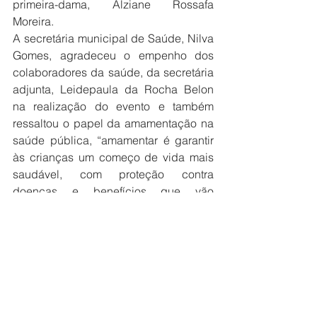
primeira-dama, Alziane Rossafa 
Moreira.
A secretária municipal de Saúde, Nilva 
Gomes, agradeceu o empenho dos 
colaboradores da saúde, da secretária 
adjunta, Leidepaula da Rocha Belon 
na realização do evento e também 
ressaltou o papel da amamentação na 
saúde pública, “amamentar é garantir 
às crianças um começo de vida mais 
saudável, com proteção contra 
doenças e benefícios que vão 
acompanhar toda a vida. Para nós, da 
saúde, é fundamental apoiar e 
incentivar essa prática, oferecendo às 
mães informação de qualidade e 
suporte para que possam viver esse 
momento com tranquilidade e 
segurança”, destacou.