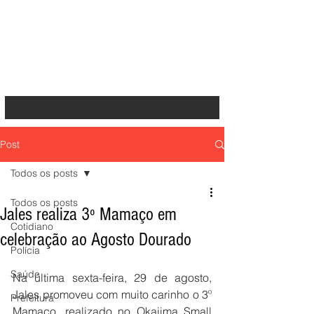
Post
Todos os posts
Todos os posts
Jales realiza 3º Mamaço em
Cotidiano
celebração ao Agosto Dourado
Polícia
Saúde
Na última sexta-feira, 29 de agosto, 
Jales promoveu com muito carinho o 3º 
Prefeitura
Mamaço, realizado no Okajima Small 