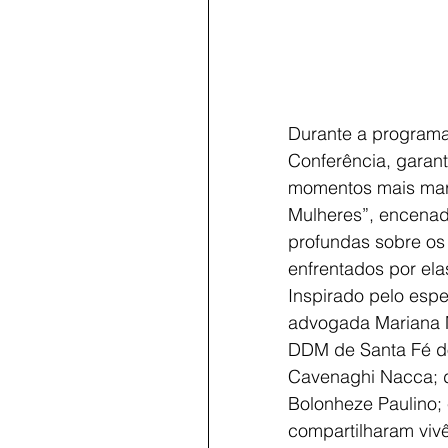
Durante a programaç
Conferência, garan
momentos mais marc
Mulheres”, encenada
profundas sobre os 
enfrentados por ela
Inspirado pelo esp
advogada Mariana M
DDM de Santa Fé do 
Cavenaghi Nacca; da
Bolonheze Paulino; 
compartilharam viv