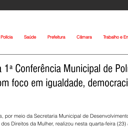
Polícia
Saúde
Prefeitura
Câmara
Trabalho e 
orte
Educação
Agropecuária
Igreja
Nacionais
a 1ª Conferência Municipal de Pol
om foco em igualdade, democraci
Voltar
es, por meio da Secretaria Municipal de Desenvolvimento
os Direitos da Mulher, realizou nesta quarta-feira (23) 