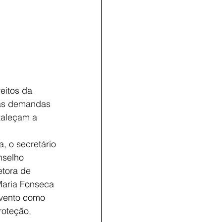
eitos da 
 as demandas 
taleçam a 
, o secretário 
nselho 
etora de 
Maria Fonseca 
vento como 
roteção, 