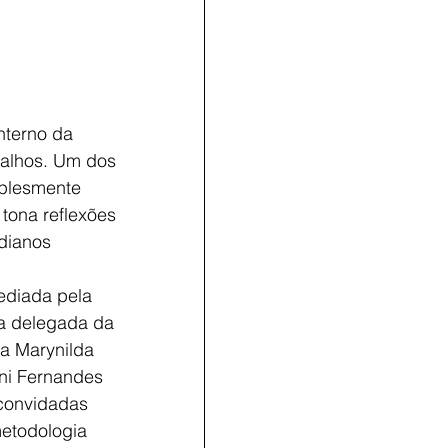
nterno da 
balhos. Um dos 
mplesmente 
tona reflexões 
dianos 
ediada pela 
a delegada da 
ta Marynilda 
ni Fernandes 
 convidadas 
etodologia 