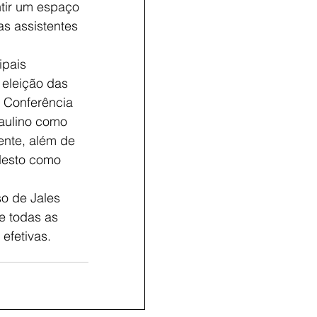
ntir um espaço 
as assistentes 
ipais 
eleição das 
 Conferência 
Paulino como 
ente, além de 
desto como 
o de Jales 
e todas as 
efetivas.