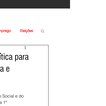
Emprego
Eleições
ítica para
a e
 Social e do 
a 1ª 