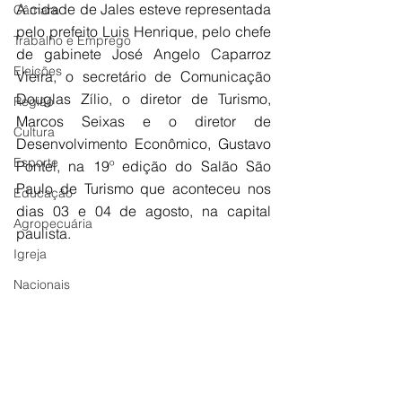
A cidade de Jales esteve representada 
Câmara
pelo prefeito Luis Henrique, pelo chefe 
Trabalho e Emprego
de gabinete José Angelo Caparroz 
Eleições
Vieira, o secretário de Comunicação 
Douglas Zílio, o diretor de Turismo, 
Região
Marcos Seixas e o diretor de 
Cultura
Desenvolvimento Econômico, Gustavo 
Esporte
Pontel, na 19º edição do Salão São 
Paulo de Turismo que aconteceu nos 
Educação
dias 03 e 04 de agosto, na capital 
Agropecuária
paulista.
Igreja
Nacionais