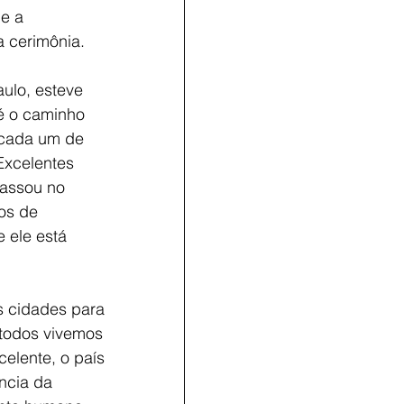
e a 
a cerimônia.
ulo, esteve 
 é o caminho 
 cada um de 
xcelentes 
passou no 
os de 
 ele está 
s cidades para 
 todos vivemos 
elente, o país 
ncia da 