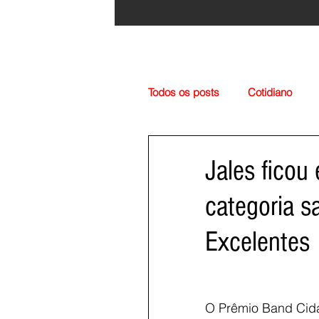
Todos os posts
Cotidiano
Região
Cultura
Esp
Jales ficou
categoria s
Excelentes
O Prêmio Band Cida