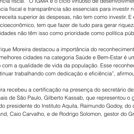
ncia fiscal. “O IGMA é o ciclo virtuoso de desenvolvim
ia fiscal e transparência são essenciais para investir n
receita superior às despesas, não tem como investir. E o 
cioeconômico, tem que fazer de tudo para gerar riquez
cidades não têm isso como prioridade como política públ
rique Moreira destacou a importância do reconheciment
s melhores cidades na categoria Saúde e Bem-Estar é um
com a qualidade de vida da população. Esse reconhe
inuar trabalhando com dedicação e eficiência”, afirmou 
ra recebeu a certificação na presença do secretário d
nais de São Paulo, Gilberto Kassab, que representou o 
 do presidente do Instituto Aquila, Raimundo Godoy, do d
d, Caio Carvalho, e de Rodrigo Solomon, gestor do G