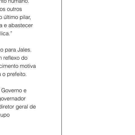
ento humano. 
os outros 
último pilar, 
a e abastecer 
ica.”
o para Jales. 
 reflexo do 
cimento motiva 
o prefeito.
e Governo e 
governador 
iretor geral de 
rupo 