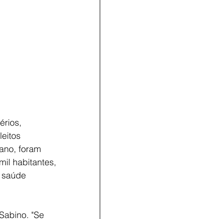
érios, 
eitos 
ano, foram 
mil habitantes, 
m saúde 
Sabino. "Se 