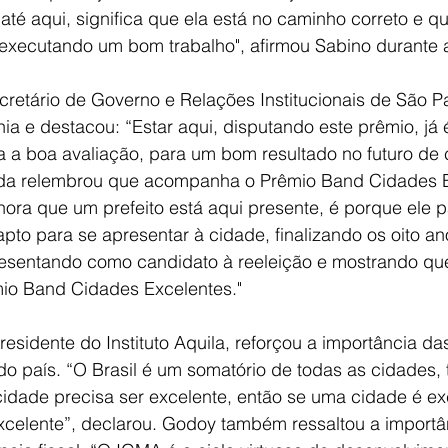
té aqui, significa que ela está no caminho correto e qu
 executando um bom trabalho", afirmou Sabino durante 
cretário de Governo e Relações Institucionais de São Pa
ia e destacou: “Estar aqui, disputando este prêmio, já
a a boa avaliação, para um bom resultado no futuro de
nda relembrou que acompanha o Prêmio Band Cidades E
 hora que um prefeito está aqui presente, é porque ele 
 apto para se apresentar à cidade, finalizando os oito an
esentando como candidato à reeleição e mostrando que
io Band Cidades Excelentes."
sidente do Instituto Aquila, reforçou a importância da
o país. “O Brasil é um somatório de todas as cidades,
dade precisa ser excelente, então se uma cidade é exc
xcelente”, declarou. Godoy também ressaltou a importâ