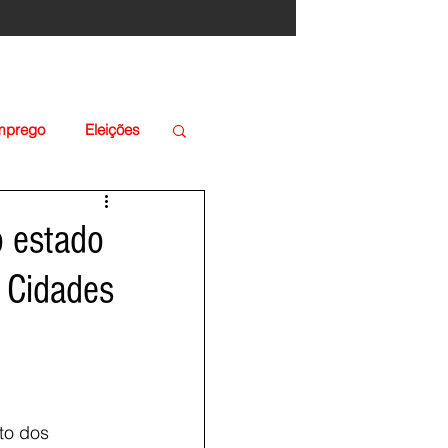
Emprego
Eleições
o estado
 Cidades
to dos 