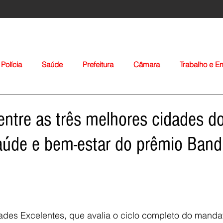
Polícia
Saúde
Prefeitura
Câmara
Trabalho e 
orte
Educação
Agropecuária
Igreja
Nacionais
 entre as três melhores cidades d
aúde e bem-estar do prêmio Band
Voltar
des Excelentes, que avalia o ciclo completo do manda