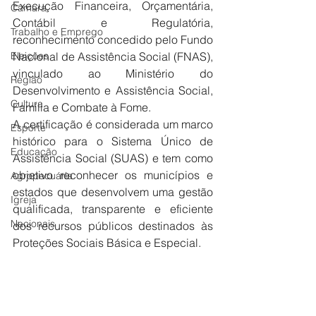
Execução Financeira, Orçamentária, 
Câmara
Contábil e Regulatória, 
Trabalho e Emprego
reconhecimento concedido pelo Fundo 
Eleições
Nacional de Assistência Social (FNAS), 
vinculado ao Ministério do 
Região
Desenvolvimento e Assistência Social, 
Cultura
Família e Combate à Fome.
A certificação é considerada um marco 
Esporte
histórico para o Sistema Único de 
Educação
Assistência Social (SUAS) e tem como 
objetivo reconhecer os municípios e 
Agropecuária
estados que desenvolvem uma gestão 
Igreja
qualificada, transparente e eficiente 
Nacionais
dos recursos públicos destinados às 
Proteções Sociais Básica e Especial.