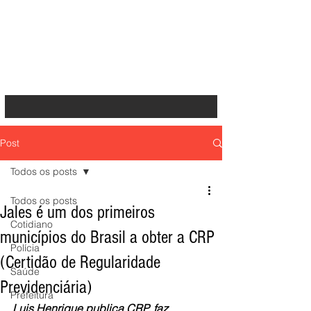
Post
Todos os posts
Todos os posts
Jales é um dos primeiros
Cotidiano
municípios do Brasil a obter a CRP
Polícia
(Certidão de Regularidade
Saúde
Previdenciária)
Prefeitura
Luis Henrique publica CRP, faz 