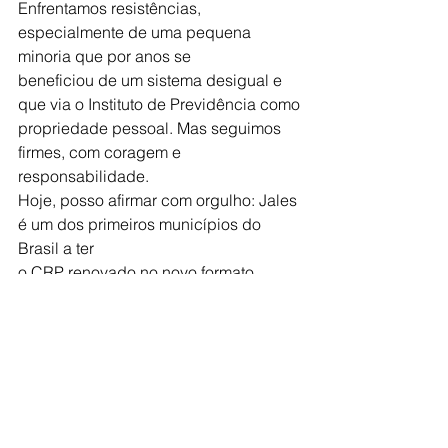
Enfrentamos resistências, 
especialmente de uma pequena 
minoria que por anos se
beneficiou de um sistema desigual e 
que via o Instituto de Previdência como
propriedade pessoal. Mas seguimos 
firmes, com coragem e 
responsabilidade.
Hoje, posso afirmar com orgulho: Jales 
é um dos primeiros municípios do 
Brasil a ter
o CRP renovado no novo formato 
exigido pela Emenda Constitucional. 
Não
esperamos orientações ou ordens dos 
órgãos de controle nem do Governo 
Federal.
Tomamos a dianteira, modernizamos 