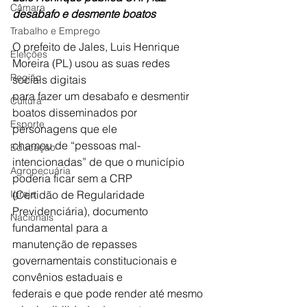
Câmara
desabafo e desmente boatos
Trabalho e Emprego
O prefeito de Jales, Luis Henrique 
Eleições
Moreira (PL) usou as suas redes 
Região
sociais digitais
para fazer um desabafo e desmentir 
Cultura
boatos disseminados por 
Esporte
personagens que ele
chamou de “pessoas mal-
Educação
intencionadas” de que o município 
Agropecuária
poderia ficar sem a CRP
Igreja
(Certidão de Regularidade 
Previdenciária), documento 
Nacionais
fundamental para a
manutenção de repasses 
governamentais constitucionais e 
convênios estaduais e
federais e que pode render até mesmo 