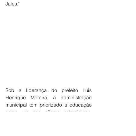
Jales."
Sob a liderança do prefeito Luis 
Henrique Moreira, a administração 
municipal tem priorizado a educação 
como um dos pilares estratégicos, 
garantindo investimentos em formação 
de professores, infraestrutura escolar e 
materiais pedagógicos.