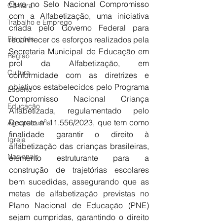
Ouro no Selo Nacional Compromisso 
Câmara
com a Alfabetização, uma iniciativa 
Trabalho e Emprego
criada pelo Governo Federal para 
Eleições
reconhecer os esforços realizados pela 
Secretaria Municipal de Educação em 
Região
prol da Alfabetização, em 
Cultura
conformidade com as diretrizes e 
objetivos estabelecidos pelo Programa 
Esporte
Compromisso Nacional Criança 
Educação
Alfabetizada, regulamentado pelo 
Decreto nº 11.556/2023, que tem como 
Agropecuária
finalidade garantir o direito à 
Igreja
alfabetização das crianças brasileiras, 
Nacionais
elemento estruturante para a 
construção de trajetórias escolares 
bem sucedidas, assegurando que as 
metas de alfabetização previstas no 
Plano Nacional de Educação (PNE) 
sejam cumpridas, garantindo o direito 