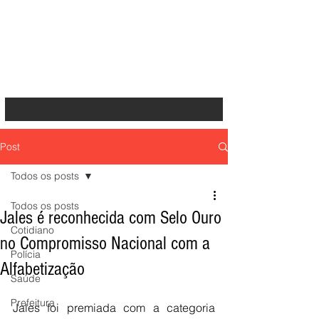
Post
Todos os posts
Todos os posts
Jales é reconhecida com Selo Ouro
Cotidiano
no Compromisso Nacional com a
Polícia
Alfabetização
Saúde
Prefeitura
Jales foi premiada com a categoria 