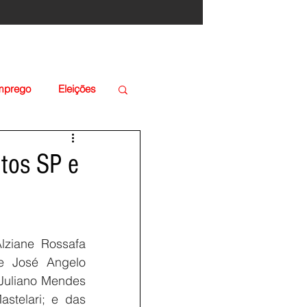
Emprego
Eleições
ntos SP e
ziane Rossafa 
e José Angelo 
Juliano Mendes 
telari; e das 