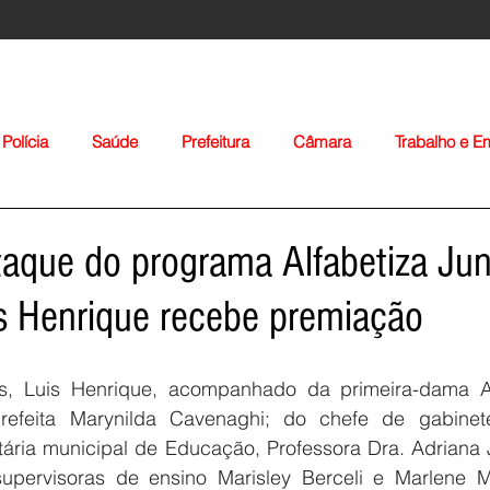
Polícia
Saúde
Prefeitura
Câmara
Trabalho e 
orte
Educação
Agropecuária
Igreja
Nacionais
taque do programa Alfabetiza Ju
is Henrique recebe premiação
es, Luis Henrique, acompanhado da primeira-dama Al
prefeita Marynilda Cavenaghi; do chefe de gabinet
Voltar
tária municipal de Educação, Professora Dra. Adriana 
pervisoras de ensino Marisley Berceli e Marlene Mas