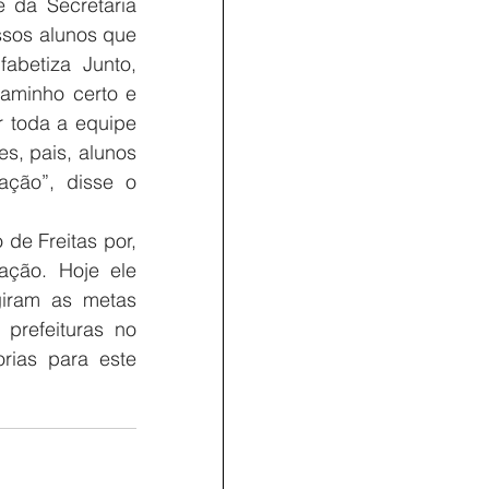
da Secretaria 
ssos alunos que 
betiza Junto, 
aminho certo e 
 toda a equipe 
s, pais, alunos 
ção”, disse o 
de Freitas por, 
ação. Hoje ele 
iram as metas 
refeituras no 
rias para este 