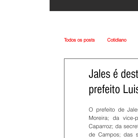
Todos os posts
Cotidiano
Região
Cultura
Esp
Jales é des
prefeito Lu
O prefeito de Jal
Moreira; da vice-
Caparroz; da secre
de Campos; das su