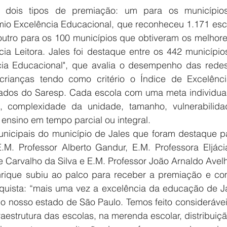
 dois tipos de premiação: um para os municípios
io Excelência Educacional, que reconheceu 1.171 esco
outro para os 100 municípios que obtiveram os melhores
cia Leitora. Jales foi destaque entre os 442 município
cia Educacional", que avalia o desempenho das redes
crianças tendo como critério o Índice de Excelênci
ados do Saresp. Cada escola com uma meta individual
, complexidade da unidade, tamanho, vulnerabilidad
 ensino em tempo parcial ou integral.
unicipais do município de Jales que foram destaque pa
.M. Professor Alberto Gandur, E.M. Professora Eljácia
e Carvalho da Silva e E.M. Professor João Arnaldo Ave
nrique subiu ao palco para receber a premiação e co
quista: “mais uma vez a excelência da educação de Ja
o nosso estado de São Paulo. Temos feito considerávei
fraestrutura das escolas, na merenda escolar, distribuiçã