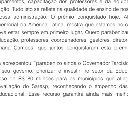
pamentos, capacitação dos professores e da equipe 
ão. Tudo isto se reflete na qualidade de ensino de no
ossa administração. O prêmio conquistado hoje, Alfa
emorial da América Latina, mostra que estamos no c
e estar sempre em primeiro lugar. Quero parabenizar
ucação, professores, coordenadores, gestores, diretore
riana Campos, que juntos conquistaram esta premia
 acrescentou: “parabenizo ainda o Governador Tarcísio 
seu governo, priorizar e investir no setor da Educ
se de R$ 80 milhões para os municípios que ating
avaliação do Saresp, reconhecendo o empenho das p
ucacional. Esse recurso garantirá ainda mais melho
.