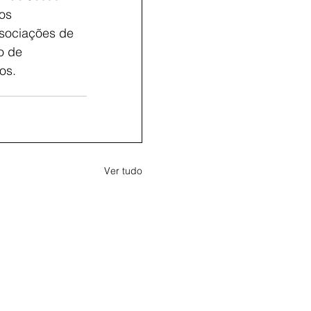
os
ssociações de
o de
os.
Ver tudo