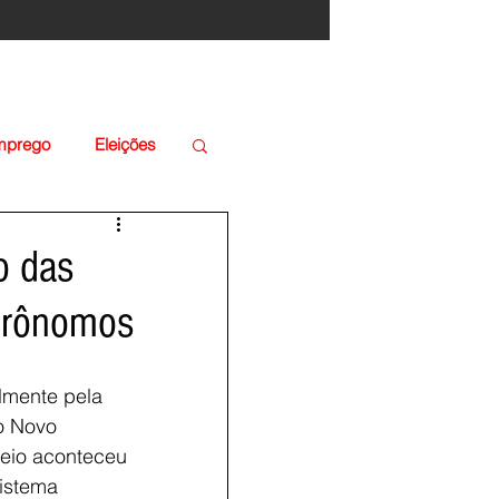
Emprego
Eleições
o das
Agrônomos
lmente pela
o Novo
neio aconteceu
sistema