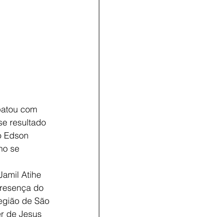
patou com
se resultado
ro Edson
ho se
amil Atihe
presença do
região de São
er de Jesus