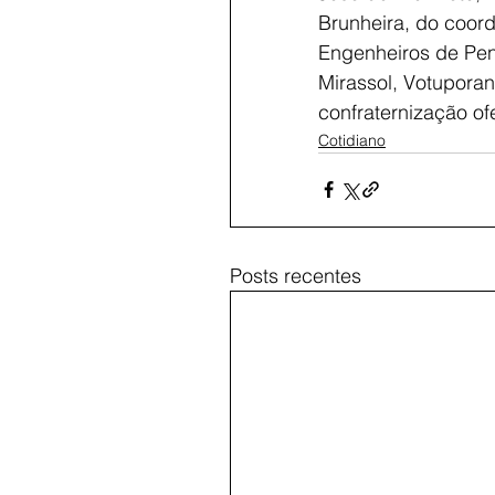
Brunheira, do coor
Engenheiros de Pen
Mirassol, Votupora
confraternização o
Cotidiano
Posts recentes