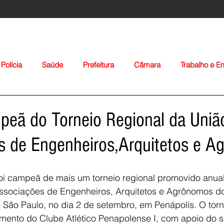
Polícia
Saúde
Prefeitura
Câmara
Trabalho e 
orte
Educação
Agropecuária
Igreja
Nacionais
peã do Torneio Regional da Uniã
s de Engenheiros,Arquitetos e 
foi campeã de mais um torneio regional promovido anua
ssociações de Engenheiros, Arquitetos e Agrônomos d
Voltar
 São Paulo, no dia 2 de setembro, em Penápolis. O tor
amento do Clube Atlético Penapolense I, com apoio do 