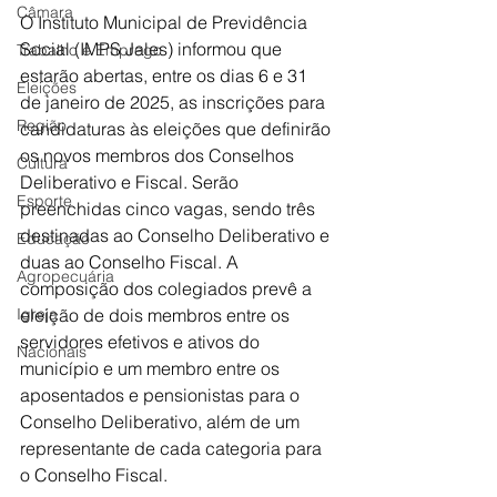
Câmara
O Instituto Municipal de Previdência 
Social (IMPS Jales) informou que 
Trabalho e Emprego
estarão abertas, entre os dias 6 e 31 
Eleições
de janeiro de 2025, as inscrições para 
Região
candidaturas às eleições que definirão 
os novos membros dos Conselhos 
Cultura
Deliberativo e Fiscal. Serão 
Esporte
preenchidas cinco vagas, sendo três 
destinadas ao Conselho Deliberativo e 
Educação
duas ao Conselho Fiscal. A 
Agropecuária
composição dos colegiados prevê a 
Igreja
eleição de dois membros entre os 
servidores efetivos e ativos do 
Nacionais
município e um membro entre os 
aposentados e pensionistas para o 
Conselho Deliberativo, além de um 
representante de cada categoria para 
o Conselho Fiscal. 