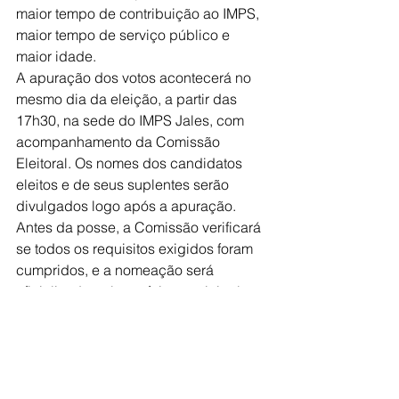
maior tempo de contribuição ao IMPS, 
maior tempo de serviço público e 
maior idade. 
A apuração dos votos acontecerá no 
mesmo dia da eleição, a partir das 
17h30, na sede do IMPS Jales, com 
acompanhamento da Comissão 
Eleitoral. Os nomes dos candidatos 
eleitos e de seus suplentes serão 
divulgados logo após a apuração. 
Antes da posse, a Comissão verificará 
se todos os requisitos exigidos foram 
cumpridos, e a nomeação será 
oficializada pelo prefeito municipal. 
Os membros eleitos terão mandato de 
quatro anos e poderão ser 
reconduzidos por até três mandatos 
consecutivos. Além disso, receberão 
uma Gratificação de Atividade de 