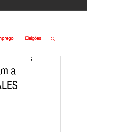
Emprego
Eleições
am a
ALES