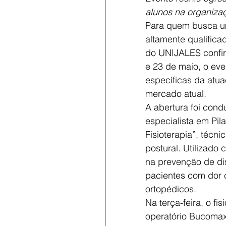
alunos na organiza
Para quem busca um
altamente qualific
do UNIJALES confirm
e 23 de maio, o ev
específicas da atua
mercado atual.
A abertura foi cond
especialista em Pila
Fisioterapia”, técn
postural. Utilizado 
na prevenção de dis
pacientes com dor c
ortopédicos.
Na terça-feira, o f
operatório Bucomaxi