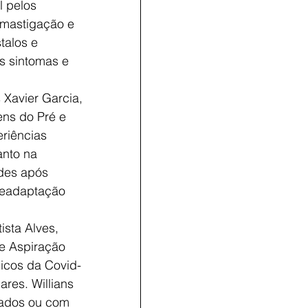
 pelos 
 mastigação e 
talos e 
os sintomas e 
 Xavier Garcia, 
ns do Pré e 
eriências 
anto na 
ades após 
readaptação 
ista Alves, 
 e Aspiração 
icos da Covid-
res. Willians 
mados ou com 