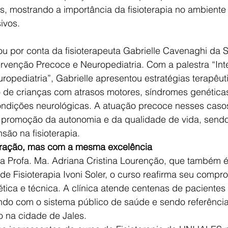
s, mostrando a importância da fisioterapia no ambiente 
ivos.
u por conta da fisioterapeuta Gabrielle Cavenaghi da Si
ervenção Precoce e Neuropediatria. Com a palestra “In
ropediatria”, Gabrielle apresentou estratégias terapêut
de crianças com atrasos motores, síndromes genéticas,
condições neurológicas. A atuação precoce nesses caso
 promoção da autonomia e da qualidade de vida, sen
ão na fisioterapia.
ração, mas com a mesma excelência
 Profa. Ma. Adriana Cristina Lourenção, que também é
 de Fisioterapia Ivoni Soler, o curso reafirma seu comp
ica e técnica. A clínica atende centenas de pacientes
ndo com o sistema público de saúde e sendo referênci
o na cidade de Jales.