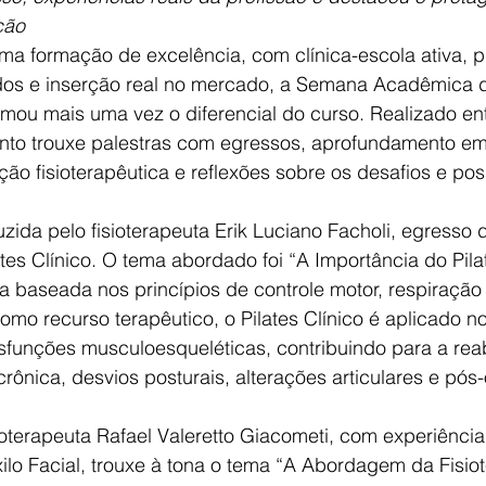
ção
a formação de excelência, com clínica-escola ativa, p
ados e inserção real no mercado, a Semana Acadêmica de
ou mais uma vez o diferencial do curso. Realizado ent
ento trouxe palestras com egressos, aprofundamento em
ção fisioterapêutica e reflexões sobre os desafios e pos
uzida pelo fisioterapeuta Erik Luciano Facholi, egresso
tes Clínico. O tema abordado foi “A Importância do Pilat
ica baseada nos princípios de controle motor, respiração
como recurso terapêutico, o Pilates Clínico é aplicado n
funções musculoesqueléticas, contribuindo para a reab
rônica, desvios posturais, alterações articulares e pós-
isioterapeuta Rafael Valeretto Giacometi, com experiênci
lo Facial, trouxe à tona o tema “A Abordagem da Fisiot