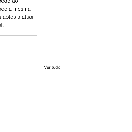
poderão 
endo a mesma 
 aptos a atuar 
l.
Ver tudo