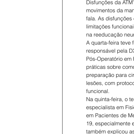
Disfunções da ATM”
movimentos da mand
fala. As disfunçõe
limitações funcionai
na reeducação neu
A quarta-feira teve
responsável pela D
Pós-Operatório em F
práticas sobre como
preparação para cir
lesões, com protoc
funcional.
Na quinta-feira, o t
especialista em Fis
em Pacientes de Mé
19, especialmente e
também explicou as