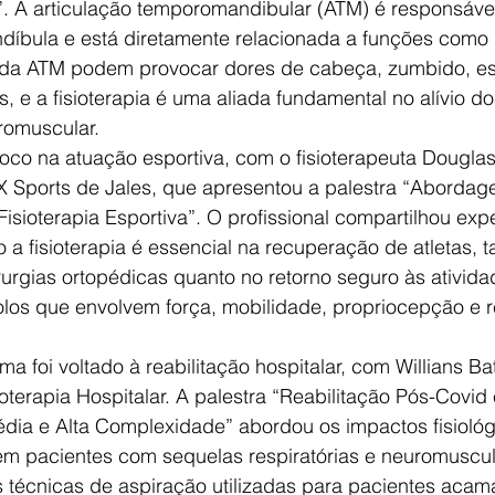
. A articulação temporomandibular (ATM) é responsável
íbula e está diretamente relacionada a funções como
s da ATM podem provocar dores de cabeça, zumbido, es
s, e a fisioterapia é uma aliada fundamental no alívio d
romuscular.
 foco na atuação esportiva, com o fisioterapeuta Douglas
X Sports de Jales, que apresentou a palestra “Abordage
isioterapia Esportiva”. O profissional compartilhou exp
 a fisioterapia é essencial na recuperação de atletas, t
urgias ortopédicas quanto no retorno seguro às ativid
olos que envolvem força, mobilidade, propriocepção e 
ema foi voltado à reabilitação hospitalar, com Willians Bat
ioterapia Hospitalar. A palestra “Reabilitação Pós-Covid
dia e Alta Complexidade” abordou os impactos fisiológ
m pacientes com sequelas respiratórias e neuromuscula
 técnicas de aspiração utilizadas para pacientes aca