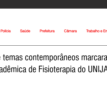
Polícia
Saúde
Prefeitura
Câmara
Trabalho e 
orte
Educação
Agropecuária
Igreja
Nacionais
e temas contemporâneos marcar
dêmica de Fisioterapia do UNIJ
Voltar