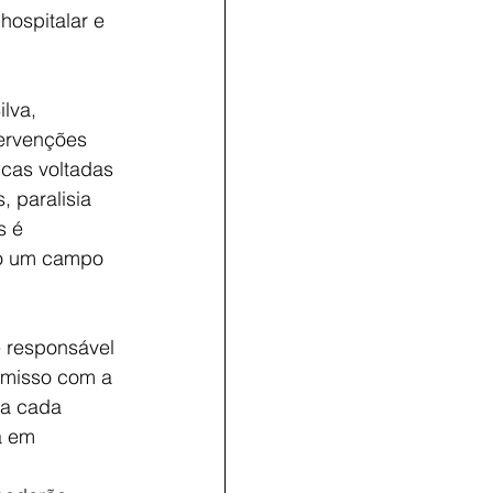
hospitalar e 
lva, 
tervenções 
icas voltadas 
 paralisia 
s é 
do um campo 
 responsável 
romisso com a 
 a cada 
a em 